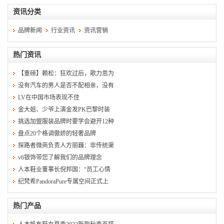
资讯分类
品牌新闻
行业资讯
资讯营销
热门资讯
【重磅】赖松：狂欢过后，歌力思为
没有汽车的男人是否不配相亲，没有
LV在中国市场表现不佳
金大姐、少爷上演金发PK巴黎时装
挑选加盟服装品牌时要学会避开12种
盘点20个格调傲娇的轻奢品牌
探路者微商负责人方丽巍：非传统渠
v6银饰带您了解我们的品牌理念
人本鞋业董事长倪邦国：“员工心情
纪梵希PandoraPure专属空间正式上
热门产品