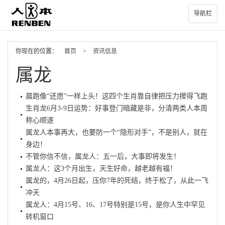
导航栏
你现在的位置：
首页
>
资讯信息
属龙
晨跑像“还愿”一样上头！这四个生肖靠自律把压力撵得飞跑
生肖龙6月3-9日运势：好事登门暗藏是非，分清两类人本周
称心顺遂
属龙人本事再大，也要防一个“隐形对手”，不是别人，就在
身边！
不管你信不信，属龙人：五一后，大事即将发生！
属龙人：这3个月出生，天生好命，越老越有福！
属龙的，4月26日起，压你7年的死结，终于松了，从此一飞
冲天
属龙人：4月15号、16、17号特别是15号，是你人生中罕见
转机窗口