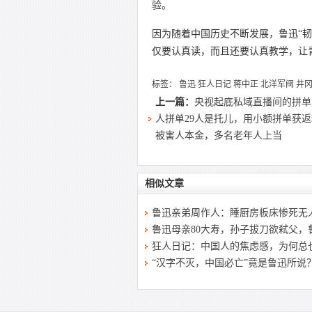
验。
因为随着中国历史不断发展，鲁迅“韧
仅要认真读，而且还要认真教学，让
标签：
鲁迅
狂人日记
蒋中正
北洋军阀
井
上一篇：
央视起底私域直播间的拼单
人拼单29人是托儿，用小额拼单获
被害人本金，多名老年人上当
相似文章
鲁迅亲弟周作人：睡厨房板床惨死无
鲁迅母亲80大寿，孙子拔刀欲弒父，
狂人日记：中国人的焦虑感，为何总
“汉字不灭，中国必亡”竟是鲁迅所说