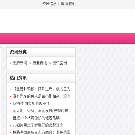
资讯信息
｜
联系我们
资讯分类
品牌新闻
行业资讯
资讯营销
热门资讯
【重磅】赖松：狂欢过后，歌力思为
没有汽车的男人是否不配相亲，没有
LV在中国市场表现不佳
金大姐、少爷上演金发PK巴黎时装
盘点20个格调傲娇的轻奢品牌
v6银饰带您了解我们的品牌理念
探路者微商负责人方丽巍：非传统渠