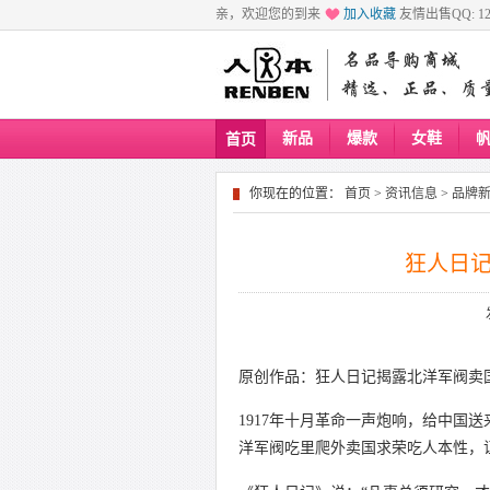
亲，欢迎您的到来
加入收藏
友情出售QQ: 129
新品
爆款
女鞋
首页
你现在的位置：
首页
>
资讯信息
>
品牌
狂人日
原创作品：狂人日记揭露北洋军阀卖
1917年十月革命一声炮响，给中国
洋军阀吃里爬外卖国求荣吃人本性，