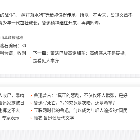
的战斗”、“痛打落水狗”等精神值得传承。所以，在今天，鲁迅文章不
青少年一代茁壮成长，鲁迅精神继往开来，再创辉煌。
冈山革命根据地
赌石骗局：30
返利为饵，收割
下一篇：
董洁巴黎高定翻车：高级感从不是硬拗，
是看见人本身
人收尸，靠啃
鲁迅曾言：“真正的悲剧，不仅仅坏人嚣张，是好
鲁迅家族被日
鲁迅写死亡，写的究竟是灰暗，还是希望？
也挥之不去
互联网时代的鲁迅，何以成为年轻人追捧的“国民
？专家表示
顾农|鲁迅谈唐代文学