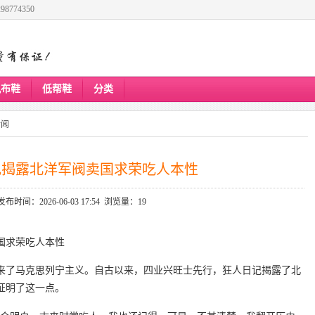
8774350
帆布鞋
低帮鞋
分类
新闻
记揭露北洋军阀卖国求荣吃人本性
发布时间：2026-06-03 17:54 浏览量：19
国求荣吃人本性
送来了马克思列宁主义。自古以来，四业兴旺士先行，狂人日记揭露了北
证明了这一点。