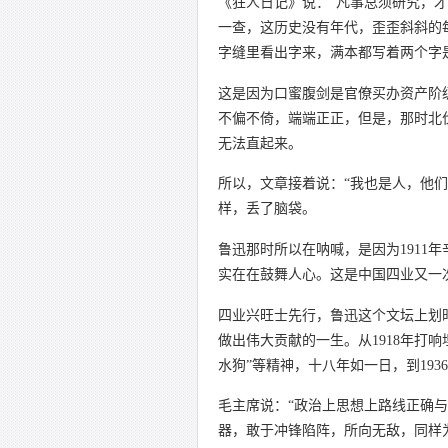
《狂人日记》说：“凡事总须研究，
一查，这历史没有年代，歪歪斜斜的
字缝里看出字来，满本都写着两个字是
这是因为口蜜腹剑是官僚买办资产阶
不偏不倚，端端正正，但是，那时北
无法直起来。
所以，文章接着说：“我也是人，他
样，丢了脑袋。
鲁迅那时所以在呐喊，是因为1911
实在在鼓舞人心。这是中国四业又一
四业兴旺士先行，鲁迅这个文坛上划
做出伟大贡献的一生。从1918年打
水狗”等精神，十八年如一日，到193
毛主席说：“政治上思想上路线正确
器，敢于冲锋陷阵，所向无敌，同样为