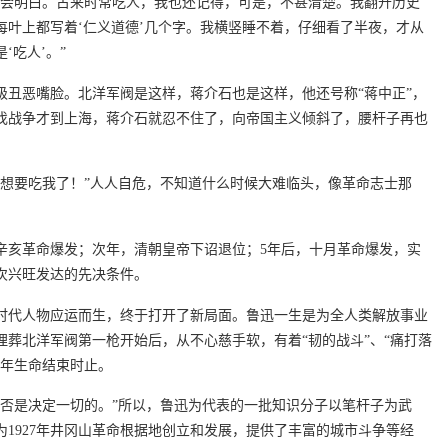
才会明白。古来时常吃人，我也还记得，可是，不甚清楚。我翻开历史
每叶上都写着‘仁义道德’几个字。我横竖睡不着，仔细看了半夜，才从
‘吃人’。”
级丑恶嘴脸。北洋军阀是这样，蒋介石也是这样，他还号称“蒋中正”，
伐战争才到上海，蒋介石就忍不住了，向帝国主义倾斜了，腰杆子再也
们想要吃我了！”人人自危，不知道什么时候大难临头，像革命志士那
年辛亥革命爆发；次年，清朝皇帝下诏退位；5年后，十月革命爆发，实
次兴旺发达的先决条件。
时代人物应运而生，终于打开了新局面。鲁迅一生是为全人类解放事业
响埋葬北洋军阀第一枪开始后，从不心慈手软，有着“韧的战斗”、“痛打落
6年生命结束时止。
与否是决定一切的。”所以，鲁迅为代表的一批知识分子以笔杆子为武
1927年井冈山革命根据地创立和发展，提供了丰富的城市斗争等经