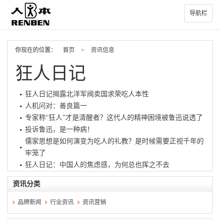
导航栏
你现在的位置：
首页
>
资讯信息
狂人日记
狂人日记揭露北洋军阀卖国求荣吃人本性
人机问对：善良篇一
专家称“狂人”才是清醒者？这代人的精神困境被鲁迅说透了
投诉鲁迅，是一种病！
儒家思想是如何演变为吃人的礼教？是时候需要正视千年的
牢笼了
狂人日记：中国人的焦虑感，为何总也挥之不去
资讯分类
品牌新闻
行业资讯
资讯营销