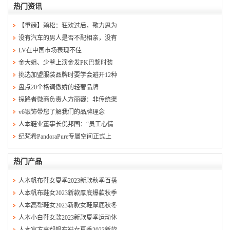
热门资讯
【重磅】赖松：狂欢过后，歌力思为
没有汽车的男人是否不配相亲，没有
LV在中国市场表现不佳
金大姐、少爷上演金发PK巴黎时装
挑选加盟服装品牌时要学会避开12种
盘点20个格调傲娇的轻奢品牌
探路者微商负责人方丽巍：非传统渠
v6银饰带您了解我们的品牌理念
人本鞋业董事长倪邦国：“员工心情
纪梵希PandoraPure专属空间正式上
热门产品
人本帆布鞋女夏季2023新款秋季百搭
人本帆布鞋女2023新款厚底爆款秋季
人本高帮鞋女2023新款女鞋厚底秋冬
人本小白鞋女款2023新款夏季运动休